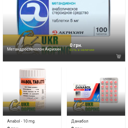
0 грн.
Метандростенолон Акрихин
Есть в наличии
Anabol - 10 mg.
Данабол