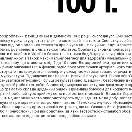
л, розроблений фахівцями ще в далекому 1962 році, і сьогодні успішно за
існу мускулатуру, стати фізично сильніший і не тільки. Спочатку засіб
ння відновлювальної терапії та при лікуванні інфекційних недуг. Характ
ензії, розчиненої в олії, а також таблеток. Оральна різновид препарату
пити станабол в Україні⭐ бажають не тільки бодібілдери і пауерліфтери, 
авлену жиру, а також максимальну безпеку для здоров'я і мінімальний 
організму, що становить від 7 до 10 годин. Він хороший тим, що не вик
й ризик зниження HPTA функції, рідко провокує скачки артеріального ти
нструкцію і дотримується перевірену схему, може гарантовано отримати
мускулатури. Підвищення коефіцієнта фізичній потужності. Також обов
енуватися інтенсивно і більш результативно. Швидкий і безболісний ви
агодженій роботі суглобів. Сприяє підвищенню апетиту, завдяки чому сп
 якщо грамотно складе щоденний раціон. Приємним бонусом для кожного ч
ндартний робочий курс прийому соло варіюється в межах 6 - 8 тижнів. Сер
 - 10 мг, чоловіки часто використовують від 30 до 100 мг на добу. Табле
 купувати препарати-антіестрогени - такі, як ⭐Тамоксифену⭐або ⭐Кломиф
ь більш виражену ароматизацію естрогену, що пов'язано з його функція
бо ⭐Тренболон⭐. При використанні зв'язки Тестостерон-станабол обов
ються залежно від поставлених перед собою завдань...