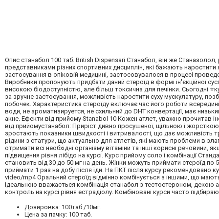
Опис станабол 100 таб. British Dispensari Станабол, він же Станазоло
представниками різних спортивних дисциплін, які бажають наростити як
застосування в опіковій медицині, застосовувалося в процесі проведе
Виробники пропонують придбати даний стероїд в формі ін'єкційної сусп
високою біодоступністю, але більш токсична для печінки. Сьогодні ⭐ку
за зручне застосування, можливість наростити суху мускулатуру, позб
побочек. Характеристика стероїду включає час його роботи всередині 
води, не ароматизируется, не схильний до DHT конвертації, має низьки
акне. Ефекти від прийому Stanabol 10 Кожен атлет, уважно прочитав і
від прийомустанабол: Приріст дивно просушеної, щільною і жорсткою 
зростають показники швидкості і витривалості, що дає можливість тр
рідини з статури, що актуально для атлетів, які мають проблеми в зл
отримати всі необхідні організму вітаміни та інші корисні речовини,
підвищення рівня лібідо на курсі. Курс прийому соло і комбінації Ста
становить від 30 до 50 мг на день. Жінки можуть приймати стероїд по 5
приймати 1 раз на добу після їди. На ПКТ після курсу рекомендовано
video/mp4 Оральний стероїд відмінно комбінується з іншими, що мают
Ідеальною вважається комбінація станабол з тестостероном, декою а
контроль на курсі рівня естрадіолу. Комбіновані курси часто підбира
Дозировка: 100таб./10мг.
Цена за пачку: 100 таб.