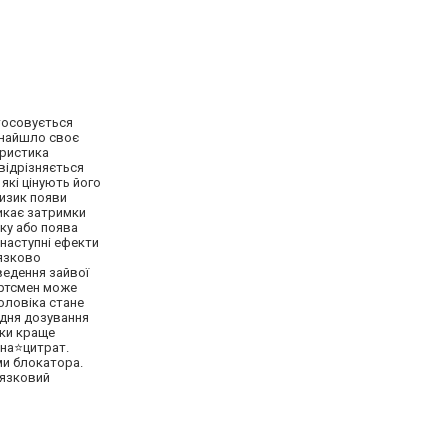
стосовується
 знайшло своє
еристика
 відрізняється
які цінують його
ризик появи
ликає затримки
ску або поява
 наступні ефекти
'язково
ведення зайвої
ортсмен може
оловіка стане
едня дозування
тки краще
ена⭐цитрат.
ми блокатора.
'язковий