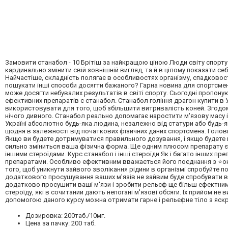
Замовити станабол - 10 Брітіш за найкращою ціною Люди світу спорту -
кардинально змінити свій зовнішній вигляд, та й в цілому показати себе
Найчастіше, складність полягає в особливостях організму, спадковості 
пошукати інші способи досягти бажаного? Гарна новина для спортсмен
може досягти небувалих результатів в світі спорту. Сьогодні пропону
ефективних препаратів є станабол. Станабол гоління драгон купити в 
використовувати для того, щоб збільшити витривалість коней. Згодом
нічого дивного. Станабол реально допомагає наростити м'язову масу і
Україні абсолютно будь-яка людина, незалежно від статури або будь-я
щодня в залежності від початкових фізичних даних спортсмена. Голов
Якщо ви будете дотримуватися правильного дозування, і якщо будете пр
сильно зміниться ваша фізична форма. Ще одним плюсом препарату є т
іншими стероїдами. Курс станабол і інші стероїди Як і багато інших п
препаратами. Особливо ефективним вважається його поєднання з ⭐окс
того, щоб уникнути зайвого зволікання рідини в організмі спробуйте
додаткового просушування ваших м'язів не зайвим буде спробувати 
додатково просушити ваші м'язи і зробити рельєф ще більш ефектним
стероїду, які в сочитании дають непогані м'язові обсяги. Їх прийом не 
допомогою даного курсу можна отримати гарне і рельєфне тіло з яс
Дозировка: 200таб./10мг.
Цена за пачку: 200 таб.