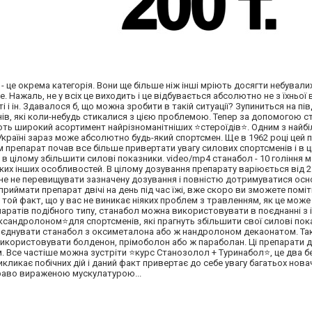
 це окрема категорія. Вони ще більше ніж інші мріють досягти небували
. Нажаль, не у всіх це виходить і це відбувається абсолютно не з їхньої 
і ін. Здавалося б, що можна зробити в такій ситуації? Зупиниться на пі
ів, які коли-небудь стикалися з цією проблемою. Тепер за допомогою с
ють широкий асортимент найрізноманітніших ⭐стероїдів⭐. Одним з найбі
Україні зараз може абсолютно будь-який спортсмен. Ще в 1962 році цей
 препарат почав все більше привертати увагу силових спортсменів і в 
 в цілому збільшити силові показники. video/mp4 станабол - 10 гоління 
ких інших особливостей. В цілому дозування препарату варіюється від 2
не не перевищувати зазначену дозування і повністю дотримуватися осно
иймати препарат двічі на день під час їжі, вже скоро ви зможете поміт
ой факт, що у вас не виникає ніяких проблем з травленням, як це може
репаратів подібного типу, станабол можна використовувати в поєднанні з
андролоном⭐для спортсменів, які прагнуть збільшити свої силові пок
 поєднувати станабол з оксиметалона або ж нандролоном декаонатом. Т
використовувати болденон, прімоболон або ж параболан. Ці препарати
. Все частіше можна зустріти ⭐курс Станозолол + Туринабол⭐, це два б
викликає побічних дій і даний факт привертає до себе увагу багатьох новач
краво вираженою мускулатурою...