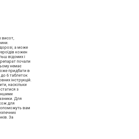
х висот,
вини.
вдорозі, а може
тероїдів кожен
льш відомих і
 препарат почали
цьому немає
може придбати в
 до 6 таблеток
вних інструкцій.
ити, наскільки
 статися з
 іншими
азники. Для
акож для
 допоможуть вам
езпечних
ків. За