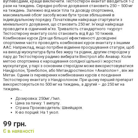
вуглеводами, краще виключити. Тестостерон енантат вводиться 1-2
рази на тиждень. Середнє робоче дозування становить 250 – 500 мг
на тиждень. Залежно від маси тіла та досвіду спортсмена,
максимальний обсяг засобу може бути трохи збільшений в
індивідуальному порядку. Початківцям найкраще стартувати з
мінімального дозування, що становить 250 мг. Ін'єкції найкраще
проводити в сідничний м'яз. Тривалість стандартного ⭐курсу⭐
Тестостерону енантату соло становить від 8 до 10 тижнів.
Комбіновані курси Для ще більшої ефективності досвідчені
спортсмени часто проводять комбіновані курси енантату з іншими
ААС. Наприклад, якщо потрібне відмінне просушування статури, щоб
на виході мускулатура була без жиру та рідини, другим стероїдом у
пару до Тестостерону радимо вибирати Вінстрол або Анавар. Коли
метою спортсмена є нарощування солідної щільної і жорсткої
мускулатури, у парі з основним стероїдом може використовуватися
Нандролон, Тренболон, або Метандростенолон ⭐Анаполон⭐ , він же
Метан. Одним із перевірених комбінованих курсів є поєднання
Тестостерону енантату з Нандролоном. При цьому перший препарат
використовується по 500 мг на тиждень, а другий – до 250 мг на
тиждень...
Дозировка: 250мг./1мл.
Цена за пачку: 1 ампулу.
Страна Производитель: Швейцарія.
К-во порций: На 1 укол.
99 грн.
Є в наявності