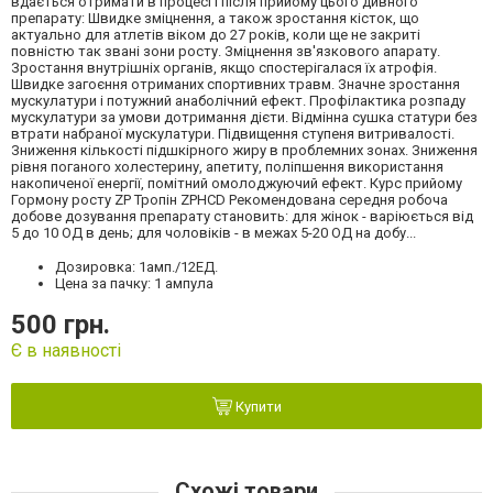
вдається отримати в процесі і після прийому цього дивного
препарату: Швидке зміцнення, а також зростання кісток, що
актуально для атлетів віком до 27 років, коли ще не закриті
повністю так звані зони росту. Зміцнення зв'язкового апарату.
Зростання внутрішніх органів, якщо спостерігалася їх атрофія.
Швидке загоєння отриманих спортивних травм. Значне зростання
мускулатури і потужний анаболічний ефект. Профілактика розпаду
мускулатури за умови дотримання дієти. Відмінна сушка статури без
втрати набраної мускулатури. Підвищення ступеня витривалості.
Зниження кількості підшкірного жиру в проблемних зонах. Зниження
рівня поганого холестерину, апетиту, поліпшення використання
накопиченої енергії, помітний омолоджуючий ефект. Курс прийому
Гормону росту ZP Тропін ZPHCD Рекомендована середня робоча
добове дозування препарату становить: для жінок - варіюється від
5 до 10 ОД в день; для чоловіків - в межах 5-20 ОД на добу...
Дозировка: 1амп./12ЕД.
Цена за пачку: 1 ампула
500 грн.
Є в наявності
Купити
Схожі товари