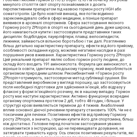
минулого століття світ спорту познайомився з досить
перспективним препаратом під назвою гормон росту HGH або
соматотропін. Це було новітній винахід, яке потім відмінно
зарекомендувало себе в сфері медицини, а пізніше препарат
виявився в арсеналі спортсменів. Сфера застосування якісного
Гормону росту ZPtropin в спорті на сьогоднішній день дуже широка,
його намагаються купити і застосовувати представники таких
дисциплін: бодібілдери; пауерліфтери; плавці; велосипедисти;
лижники; займаються вільною боротьбою і так далі. Розглянемо
більш детально характеристику препарату, ефекти від його прийому,
особливості складання курсу, можливі негативні наслідки в разі
порушення умов вживання. Характеристика Гормону росту ZPtropin
Цей унікальний препарат являє собою гормон росту людини, до
складу його входить 191 амінокислота. Формула цих амінокислот, а
вірніше їх освіти, ідентична людському гормону, який виробляється
організмом природним шляхом. Рекомбінантний ⭐Гормон росту
ZPtropin⭐отримують, застосовуючи метод сублімації сушіння. Він
представлений виробником у вигляді порошку, що застосовується
після необхідної підготовки для здійснення ін'єкцій, або відразу у
флаконі у формі ін'єкційного розчину, як в нашому випадку. Гормон
росту має наступні характеристики: Активно функціонує всередині
організму спортсмена протягом 2 діб, тобто 48 годин, і більше. У
структурі крові виявляється терміном до 4 тижнів. Анаболічний
вплив основної діючої речовини препарату становить 100%. Чи не є
токсичним для печінки. Позитивних ефектів від прийому Гормону
росту ZPtropin, а значить, і причин купити його для спортсмена, більш
ніж достатньо. Головне перед початком застосування уважно
ознайомитися з інструкцією, що не перевищувати дозування, не
затягувати тривалість курсу. Ось список позитивних результатів, які