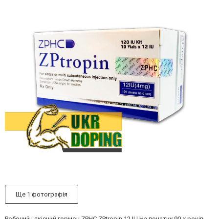
Ще 1 фотографія
Робочий і якісний гормон ZPHC ZPtropin 12 IU На початку 90-х років