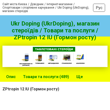
Сайт міста Києва
Довідник
Інтернет-магазини
Рус
Спорттовари і спортивне харчування
Ukr Doping (UkrDoping),
магазин стероїдів
Ukr Doping (UkrDoping), магазин
стероїдів / Товари та послуги /
ZPtropin 12 IU (Гормон росту)
Опис
Товари та послуги (489)
Ще
ZPtropin 12 IU (Гормон росту)