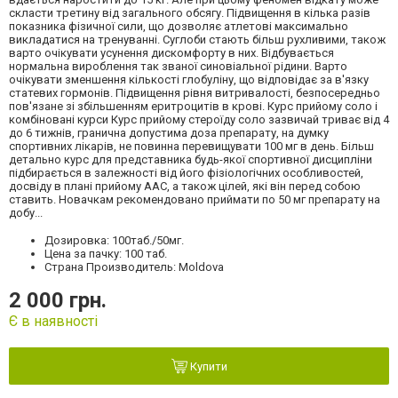
скласти третину від загального обсягу. Підвищення в кілька разів
показника фізичної сили, що дозволяє атлетові максимально
викладатися на тренуванні. Суглоби стають більш рухливими, також
варто очікувати усунення дискомфорту в них. Відбувається
нормальна вироблення так званої синовіальної рідини. Варто
очікувати зменшення кількості глобуліну, що відповідає за в'язку
статевих гормонів. Підвищення рівня витривалості, безпосередньо
пов'язане зі збільшенням еритроцитів в крові. Курс прийому соло і
комбіновані курси Курс прийому стероїду соло зазвичай триває від 4
до 6 тижнів, гранична допустима доза препарату, на думку
спортивних лікарів, не повинна перевищувати 100 мг в день. Більш
детально курс для представника будь-якої спортивної дисципліни
підбирається в залежності від його фізіологічних особливостей,
досвіду в плані прийому ААС, а також цілей, які він перед собою
ставить. Новачкам рекомендовано приймати по 50 мг препарату на
добу...
Дозировка: 100таб./50мг.
Цена за пачку: 100 таб.
Страна Производитель: Moldova
2 000 грн.
Є в наявності
Купити