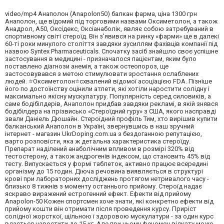
video/mp4 Анаполон (Anapolon50) балкан фарма, ціна 1300 грн
Анаполон, ще відомий під торговими назвами Оксиметолон, а також
Анадрол, А50, Оксідекс, Оксіанаболік, являє собою затребуваний в
спортивному світі стероїд. Він з'явився на ринку «фарми» ще в далекі
60-ті роки минулого століття завдяки зусиллям фахівців компанії під
назвою Syntex Pharmaceuticals. Спочатку засіб знайшло своє успішне
застосування в медицині - призначалося пацієнтам, яким було
поставлено діагнози анемія, а також остеопороз, ще
застосовувався з метою стимулювати зростання ослаблених
людей. ⭐Оксиметолон⭐схвалений відомої асоціацією FDA. Пізніше
його по достоїнству оцінили атлети, які хотіли наростити солідну і
максимально якісну мускулатуру. Популярність серед силовиків, а
саме бодібілдерів, Анаполон придбав завдяки рекламі, в якій знявся
бодібілдера на прізвисько «Стероїдний гуру» з США, якого насправді
звали Даніель Дюшайн. Стероїдний профіль Тим, хто вирішив купити
балканський Анаполон в Україні, звернувшись в наш зручний
інтернет - магазин UkrDoping.com.ua з бездоганною репутацією,
варто розповісти, яка ж детальна характеристика стероїду.
Препарат наділений анаболічним впливом в розмірі 320% від
тестостерону, а також андрогенів індексом, що становить 45% від
тесту. Випускається у формі таблеток, активно працює всередині
організму до 15 годин. Діюча речовина виявляється в структурі
крові при лабораторних досліджень протягом нетривалого часу -
близько 8 тижнів з моменту останнього прийому. Стероїд надає
яскраво виражений естрогенний ефект. Ефекти від прийому
Anapolon-50 Кожен спортсмен хоче знати, які конкретно ефекти від
прийому кошти він отримати після проведення курсу. Приріст
солідної жорсткої, щільною і здоровою мускулатури - за один курс
вдається наростити до 15 кг. Але при цьому феномен відкату може