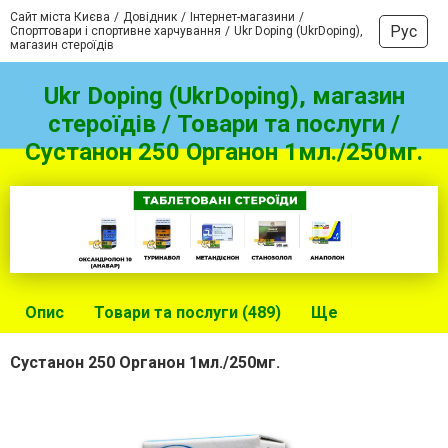
Сайт міста Києва
Довідник
Інтернет-магазини
Рус
Спорттовари і спортивне харчування
Ukr Doping (UkrDoping),
магазин стероїдів
Ukr Doping (UkrDoping), магазин
стероїдів / Товари та послуги /
Сустанон 250 Органон 1мл./250мг.
Опис
Товари та послуги (489)
Ще
Сустанон 250 Органон 1мл./250мг.