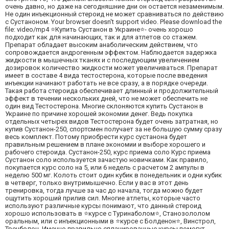
очень давно, но даже на сегодняшние дни он остается незаменимым.
Не один инъекционный стероид не может сравниваться по действию
с Сустаноном. Your browser doesn't support video. Please download the
file: video/mp4 ⭐Купить Сустанон в Украине⭐- очень хорошо
подходит как для начинающих, так и для атлетов со стажем.
Препарат обладает высоким анаболическим действием, что
сопровождается андрогенным эффектом. Наблюдается задержка
жидкости в мышечных тканях и с последующим увеличением
дозировок количество жидкости может увеличиваться. Препарат
имеет в составе 4 вида тестостерона, которые после введения
инъекции начинают работать не все сразу, а в порядке очереди.
Такая работа стероида обеспечивает длинный и продолжительный
эффект в течении нескольких дней, что не может обеспечить не
один вид Тестостерона. Многие склоняются купить Сустанон в
Украине по причине хорошей экономии денег. Ведь покупка
отдельных четырех видов Тестостерона будет очень затратная, но
купив Сустанон-250, спортсмен получает за не большую сумму сразу
весь комплект. Потому приобрести курс сустанона будет
правильным решением в плане экономии и выборе хорошего и
рабочего стероида. Cустанон-250, курс приема соло Курс приема
Сустанон соло используется зачастую новичками. Как правило,
покупается курс соло на 5, или 6 недель с расчетом 2 ампулы в
неделю 500 мг. Колоть стоит один кубик в понедельник и одни кубик
в четверг, только внутримышечно. Если у вас в этот день
тренировка, тогда лучше за час до начала, тогда можно будет
ощутить хороший прилив сил. Многие атлеты, которые часто
используют различные курсы понимают, что данный стероид
хорошо использовать в ⭐курсе с Туринаболом⭐, Станозололом
оральным, или с инъекционными в ⭐курсе с Болденон⭐, Винстрол,
Тренболон. Именно правильно спланированные курсы помогут