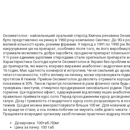
Оксиметолон - найсильніший оральний стероїд Хімічна речовина Окси
було представлено на ринку в 1960 році компанією Синтекс. До 90-х 
великій кількості країн, різними фірмами. У період з 1991 по 1993 рік 
накручування цін на препарат, особливо після того, як його виробни
отримали можливість добре заробити, продаючи препарат іспанського
У ті роки єдиними уцілілими стероїдами стали оригінальні препарати а
Характеристика Сьогодні купити Оксиметолон в Україні без проблем 
до препаратів, які мають яскраво виражені анаболічні і андрогенні вл
16 годин; Має здатність конверсії в естрогени; Чи не схильний до аром
гепатотоксичности, тобто впливу на печінку, може спровокувати підв
протягом 8 тижнів. Прийом Оксиметолон дозволить отримати хороший п
показники в 30%. Також гарантує посилення в рази фізичної сили будь-
тренувань і виступів, стимулює продукування синовіальної рідини. При
гормони. Ще підсилює ефект, одержуваний від впливу інших анаболічни
правильно приймати курс соло Перед проходженням курсу досвідчені 
галузі. Дозу і тривалість стандартного курсу соло розраховують в к
тижнів. Щодня можна використовувати більше 100 мг. Для новачків ці
за краще не стане, а ось поява побочек не змусить себе довго чекати.
Працювати всередині організму засіб починає практично відразу після
Дозировка: 100таб./50мг.
Цена за пачку: 100 таб.