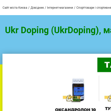
Сайт міста Києва
Довідник
Інтернет-магазини
Спорттовари і спортивн
Ukr Doping (UkrDoping), 