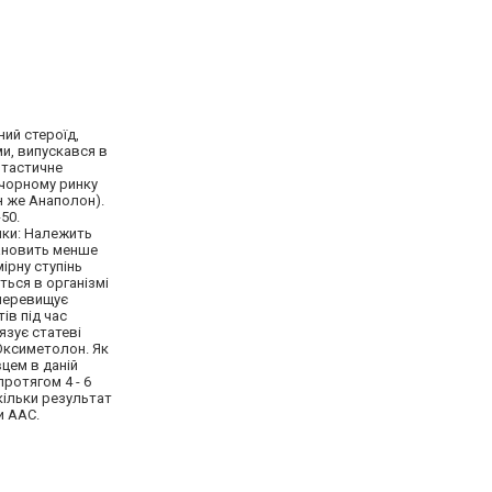
ий стероїд,
и, випускався в
антастичне
 чорному ринку
н же Анаполон).
50.
ики: Належить
тановить менше
ірну ступінь
ться в організмі
 перевищує
ів під час
язує статеві
 Оксиметолон. Як
цем в даній
ротягом 4 - 6
кільки результат
и ААС.