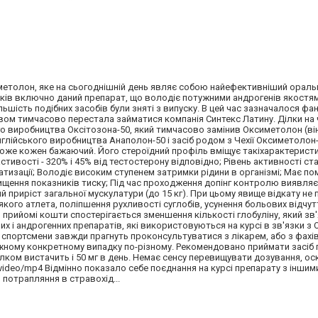
метолон, яке на сьогоднішній день являє собою найефективніший оральн
років включно даний препарат, що володіє потужними андрогенів якостям
більшість подібних засобів були зняті з випуску. В цей час зазначалося ф
цтвом тимчасово перестала займатися компанія Синтекс Латину. Ділки на
 виробництва Оксітозона-50, який тимчасово замінив Оксиметолон (ві
нглійського виробництва Анаполон-50 і засіб родом з Чехії Оксиметолон-
може кожен бажаючий. Його стероїдний профіль вміщує такіхарактерист
астивості - 320% і 45% від тестостерону відповідно; Рівень активності с
атизації; Володіє високим ступенем затримки рідини в організмі; Має пом
ищення показників тиску; Під час проходження допінг контролю виявляє
риріст загальної мускулатури (до 15 кг). При цьому явище відкату не
якого атлета, поліпшення рухливості суглобів, усунення больових відчутт
 прийомі кошти спостерігається зменшення кількості глобуліну, який зв'
х і андрогенних препаратів, які використовуються на курсі в зв'язки з
спортсмени завжди прагнуть проконсультуватися з лікарем, або з фахів
ожному конкретному випадку по-різному. Рекомендовано приймати засіб п
лком вистачить і 50 мг в день. Немає сенсу перевищувати дозування, ос
 video/mp4 Відмінно показало себе поєднання на курсі препарату з іншим
 потрапляння в стравохід...