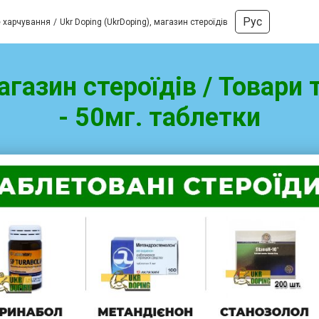
Рус
е харчування
Ukr Doping (UkrDoping), магазин стероїдів
магазин стероїдів / Товари
- 50мг. таблетки