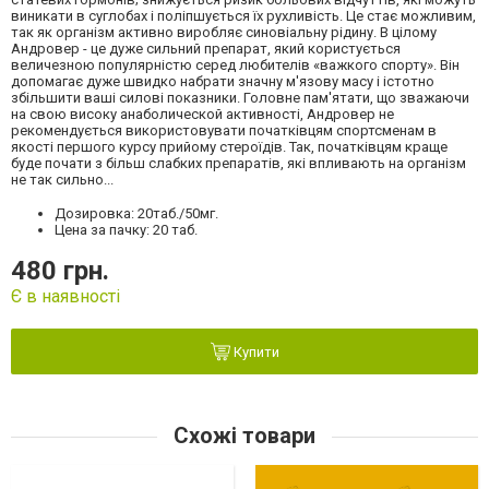
виникати в суглобах і поліпшується їх рухливість. Це стає можливим,
так як організм активно виробляє синовіальну рідину. В цілому
Андровер - це дуже сильний препарат, який користується
величезною популярністю серед любителів «важкого спорту». Він
допомагає дуже швидко набрати значну м'язову масу і істотно
збільшити ваші силові показники. Головне пам'ятати, що зважаючи
на свою високу анаболической активності, Андровер не
рекомендується використовувати початківцям спортсменам в
якості першого курсу прийому стероїдів. Так, початківцям краще
буде почати з більш слабких препаратів, які впливають на організм
не так сильно...
Дозировка: 20таб./50мг.
Цена за пачку: 20 таб.
480 грн.
Є в наявності
Купити
Схожі товари