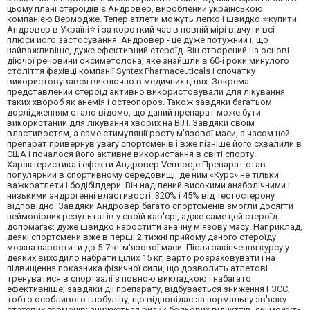
цьому плані стероїдів є Андровер, вироблений українською
компанією Вермодже. Тепер атлети можуть легко і швидко ⭐купити
Андровер в Україні⭐ і за короткий час в повній мірі відчути всі
плюси його застосування. Андровер - це дуже потужний і, що
найважливіше, дуже ефективний стероїд. Він створений на основі
діючої речовини оксиметолона, яке знайшли в 60-і роки минулого
століття фахівці компанії Syntex Pharmaceuticals і спочатку
використовувався виключно в медичних цілях. Зокрема
представлений стероїд активно використовували для лікування
таких хвороб як анемія і остеопороз. Також завдяки багатьом
дослідженням стало відомо, що даний препарат може бути
використаний для лікування хворих на ВІЛ. Завдяки своїм
властивостям, а саме стимуляції росту м'язової маси, з часом цей
препарат привернув увагу спортсменів і вже пізніше його схвалили в
США і почалося його активне використання в світі спорту.
Характеристика і ефекти Андровер Vermodje Препарат став
популярний в спортивному середовищі, де ним «Курс» не тільки
важкоатлети і бодібілдери. Він наділений високими анаболічними і
низькими андрогенні властивості: 320% і 45% від тестостерону
відповідно. Завдяки Андровер багато спортсменів змогли досягти
неймовірних результатів у своїй кар'єрі, адже саме цей стероїд
допомагає: дуже швидко наростити значну м'язову масу. Наприклад,
деякі спортсмени вже в перші 2 тижні прийому даного стероїду
можна наростити до 5-7 кг м'язової маси. Після закінчення курсу у
деяких виходило набрати цілих 15 кг; варто розраховувати і на
підвищення показника фізичної сили, що дозволить атлетові
тренуватися в спортзалі з повною викладкою і набагато
ефективніше; завдяки дії препарату, відбувається зниження ГЗСС,
тобто особливого глобуліну, що відповідає за нормальну зв'язку
статевих гормонів; знижується ризик больових відчуттів, які можуть