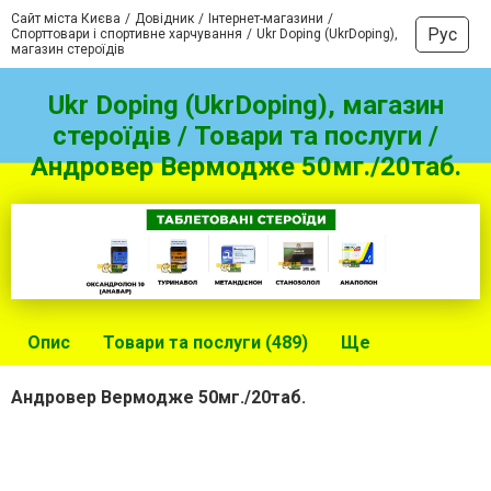
Сайт міста Києва
Довідник
Інтернет-магазини
Рус
Спорттовари і спортивне харчування
Ukr Doping (UkrDoping),
магазин стероїдів
Ukr Doping (UkrDoping), магазин
стероїдів / Товари та послуги /
Андровер Вермодже 50мг./20таб.
Опис
Товари та послуги (489)
Ще
Андровер Вермодже 50мг./20таб.