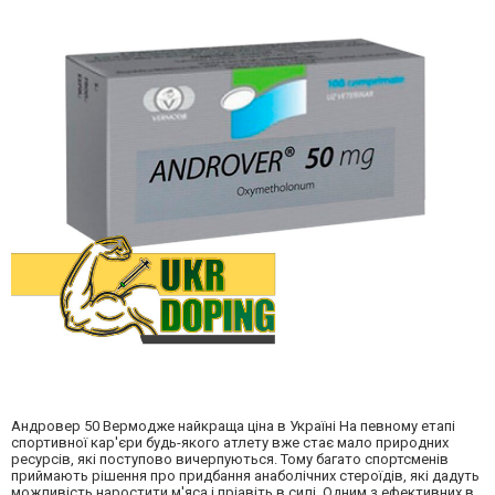
Андровер 50 Вермодже найкраща ціна в Україні На певному етапі
спортивної кар'єри будь-якого атлету вже стає мало природних
ресурсів, які поступово вичерпуються. Тому багато спортсменів
приймають рішення про придбання анаболічних стероїдів, які дадуть
можливість наростити м'яса і пріавіть в силі. Одним з ефективних в