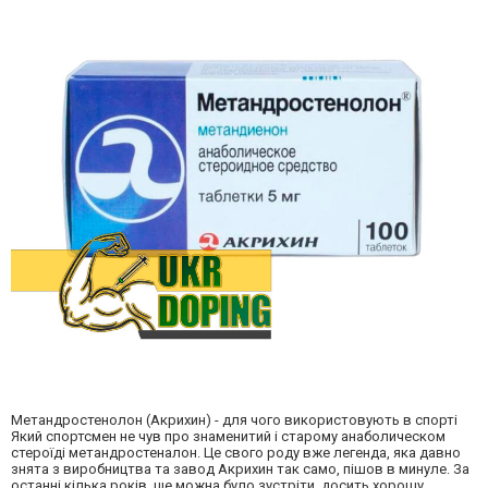
Метандростенолон (Акрихин) - для чого використовують в спорті
Який спортсмен не чув про знаменитий і старому анаболическом
стероїді метандростеналон. Це свого роду вже легенда, яка давно
знята з виробництва та завод Акрихин так само, пішов в минуле. За
останні кілька років, ще можна було зустріти, досить хорошу