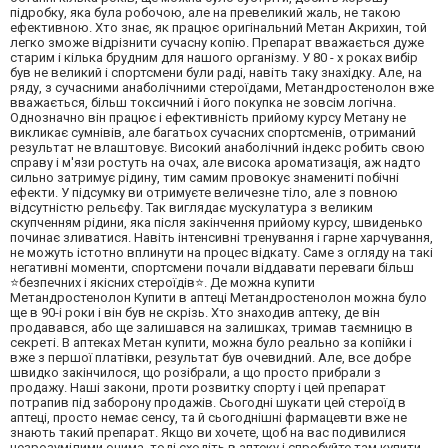
підробку, яка була робочою, але на превеликий жаль, не такою
ефективною. Хто знає, як працює оригінальний Метан Акрихин, той
легко зможе відрізнити сучасну копію. Препарат вважається дуже
старим і кілька брудним для нашого організму. У 80 - х роках вибір
був не великий і спортсмени були раді, навіть таку знахідку. Але, на
ряду, з сучасними анаболічними стероїдами, Метандростенолон вже
вважається, більш токсичний і його покупка не зовсім логічна.
Однозначно він працює і ефективність прийому курсу Метану не
викликає сумнівів, але багатьох сучасних спортсменів, отриманий
результат не влаштовує. Високий анаболічний індекс робить свою
справу і м'язи ростуть на очах, але висока ароматизація, аж надто
сильно затримує рідину, тим самим провокує знамениті побічні
ефекти. У підсумку ви отримуєте величезне тіло, але з повною
відсутністю рельєфу. Так виглядає мускулатура з великим
скупченням рідини, яка після закінчення прийому курсу, швиденько
починає зливатися. Навіть інтенсивні тренування і гарне харчування,
не можуть істотно вплинути на процес відкату. Саме з огляду на такі
негативні моменти, спортсмени почали віддавати переваги більш
⭐безпечних і якісних стероїдів⭐. Де можна купити
Метандростенолон Купити в аптеці Метандростенолон можна було
ще в 90-і роки і він був не скрізь. Хто знаходив аптеку, де він
продавався, або ще залишався на залишках, тримав таємницю в
секреті. В аптеках Метан купити, можна було реально за копійки і
вже з першої платівки, результат був очевидний. Але, все добре
швидко закінчилося, що розібрали, а що просто прибрали з
продажу. Наші закони, проти розвитку спорту і цей препарат
потрапив під заборону продажів. Сьогодні шукати цей стероїд в
аптеці, просто немає сенсу, та й сьогоднішні фармацевти вже не
знають такий препарат. Якщо ви хочете, щоб на вас подивилися
незрозумілими очима, тоді сходіть в аптеку і спробуйте там купити