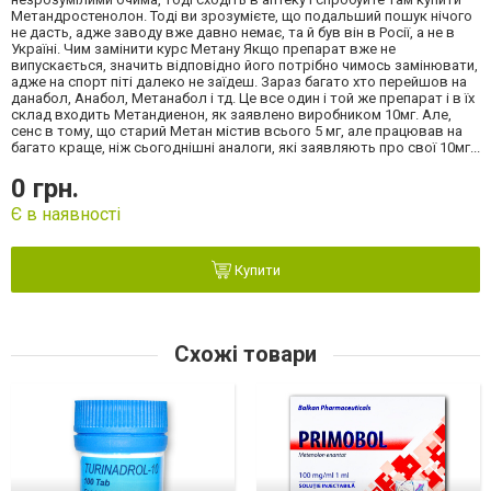
Метандростенолон. Тоді ви зрозумієте, що подальший пошук нічого
не дасть, адже заводу вже давно немає, та й був він в Росії, а не в
Україні. Чим замінити курс Метану Якщо препарат вже не
випускається, значить відповідно його потрібно чимось замінювати,
адже на спорт піті далеко не заїдеш. Зараз багато хто перейшов на
данабол, Анабол, Метанабол і тд. Це все один і той же препарат і в їх
склад входить Метандиенон, як заявлено виробником 10мг. Але,
сенс в тому, що старий Метан містив всього 5 мг, але працював на
багато краще, ніж сьогоднішні аналоги, які заявляють про свої 10мг...
0 грн.
Є в наявності
Купити
Схожі товари