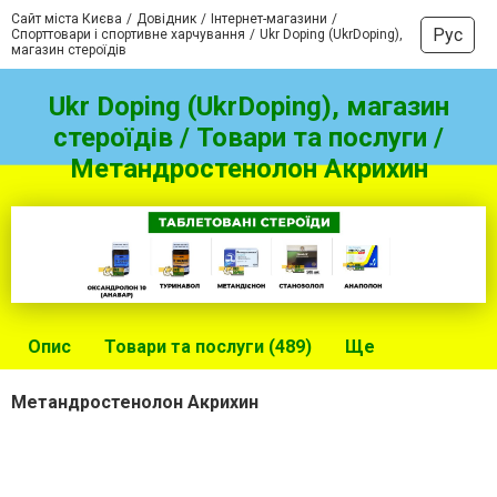
Сайт міста Києва
Довідник
Інтернет-магазини
Рус
Спорттовари і спортивне харчування
Ukr Doping (UkrDoping),
магазин стероїдів
Ukr Doping (UkrDoping), магазин
стероїдів / Товари та послуги /
Метандростенолон Акрихин
Опис
Товари та послуги (489)
Ще
Метандростенолон Акрихин