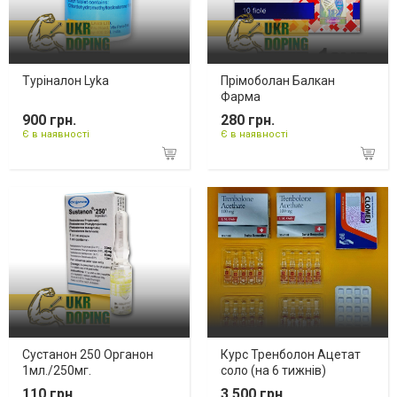
Туріналон Lyka
Прімоболан Балкан
Фарма
900 грн.
280 грн.
Є в наявності
Є в наявності
Сустанон 250 Органон
Курс Тренболон Ацетат
1мл./250мг.
соло (на 6 тижнів)
110 грн.
3 500 грн.