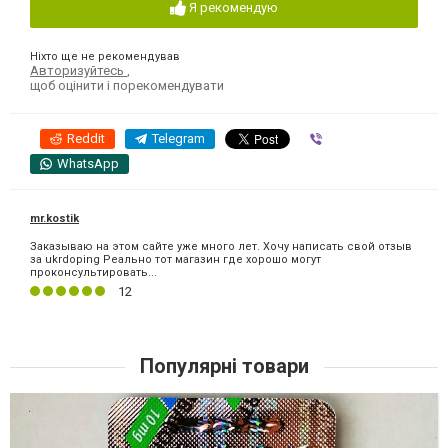
Я рекомендую
Ніхто ще не рекомендував
Авторизуйтесь
,
щоб оцінити і порекомендувати
Reddit
Telegram
Viber
WhatsApp
mr.kostik
Заказываю на этом сайте уже много лет. Хочу написать свой отзыв
за ukrdoping Реально тот магазин где хорошо могут
проконсультировать...
12
Популярні товари