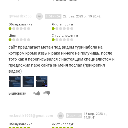
Qweasdzxc55
Новичок
22 трав. 2023 р., 19:20:42
Обслуживание
Якість послуг
Ціна
Співвідношення
сайт предлагает метан под видом туринабола на
котором кроме язвы и рака ничего не получишь, после
того как я переписывался с настоящим специалистом и
предложил паре сайта он меня послал (прикрепил
видео)
0
0
Відповісти
13 вер. 2023 р.,
mr.kostik1995@gmail.com
Новичок
14:54:41
Обслуживание
Якість послуг