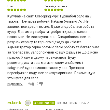
Ціна
Співвідношення
Купував на сайті Ukrdoping курс Турінабол соло на 8
тижнів. Препарат робочій. Набрав близько 7кг. Не
залило, все доволі якісно. Дуже сподобалася робота
курсу. Дав змогу набрати і добре підвищів силові
показники. Не має зауважень. Сподобалося все на
рахунок сервісу та гарного підходу до клієнта.
Адміністратор гарно розуміє свою роботу та багато знає
за препарати. Запропонував кращу фірму і те що дійсно
працює. Я сам в цьому переконався. Буду
рекомендувати ваш магазин своїм знайомим і
слідуючий курс замовлю також у вас. Препарат
перевірив по коду, все роказує оригінал. Рекомендую
хто шукає для себе.
0
0
Відповісти
mr.kostik
Специалист
30 жовт. 2023 р., 13:25:54
Обслуживание
Якість послуг