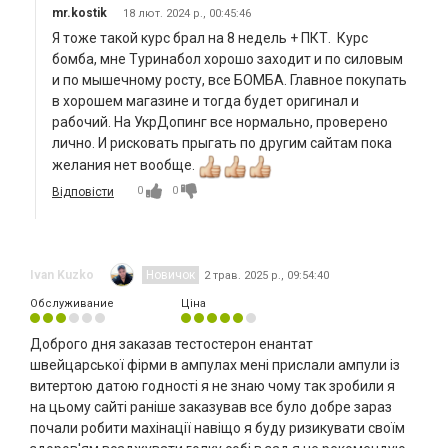
mr.kostik
18 лют. 2024 р., 00:45:46
Я тоже такой курс брал на 8 недель + ПКТ. Курс
бомба, мне Туринабол хорошо заходит и по силовым
и по мышечному росту, все БОМБА. Главное покупать
в хорошем магазине и тогда будет оригинал и
рабочий. На УкрДопинг все нормально, проверено
лично. И рисковать прыгать по другим сайтам пока
желания нет вообще.
0
0
Відповісти
Ivan Kuzko
Новичок
2 трав. 2025 р., 09:54:40
Обслуживание
Ціна
Доброго дня заказав тестостерон енантат
швейцарської фірми в ампулах мені прислали ампули із
витертою датою годності я не знаю чому так зробили я
на цьому сайті раніше заказував все було добре зараз
почали робити махінації навіщо я буду ризикувати своїм